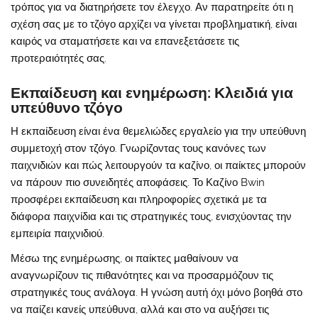
τρόπος για να διατηρήσετε τον έλεγχο. Αν παρατηρείτε ότι η
σχέση σας με το τζόγο αρχίζει να γίνεται προβληματική, είναι
καιρός να σταματήσετε και να επανεξετάσετε τις
προτεραιότητές σας.
Εκπαίδευση και ενημέρωση: Κλειδιά για
υπεύθυνο τζόγο
Η εκπαίδευση είναι ένα θεμελιώδες εργαλείο για την υπεύθυνη
συμμετοχή στον τζόγο. Γνωρίζοντας τους κανόνες των
παιχνιδιών και πώς λειτουργούν τα καζίνο, οι παίκτες μπορούν
να πάρουν πιο συνειδητές αποφάσεις. Το Καζίνο Bwin
προσφέρει εκπαίδευση και πληροφορίες σχετικά με τα
διάφορα παιχνίδια και τις στρατηγικές τους, ενισχύοντας την
εμπειρία παιχνιδιού.
Μέσω της ενημέρωσης, οι παίκτες μαθαίνουν να
αναγνωρίζουν τις πιθανότητες και να προσαρμόζουν τις
στρατηγικές τους ανάλογα. Η γνώση αυτή όχι μόνο βοηθά στο
να παίζει κανείς υπεύθυνα, αλλά και στο να αυξήσει τις