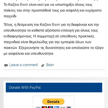
Το Καζίνο Bwin είναι εκεί για να υποστηρίξει όλους τους
παίκτες του στην προσπάθειά τους για ασφαλή και ευχάριστο
παιχνίδι.
Τέλος, η δέσμευση του Καζίνο Bwin για τη διαφάνεια και την
υπευθυνότητα το καθιστά αξιόπιστο επιλογή για όλους τους
ενδιαφερόμενους. Η συμμετοχή σε υπεύθυνες πρακτικές
παιχνιδιού είναι θεμελιώδης για την εμπειρία όλων των
παικτών. Εξερευνήστε τις δυνατότητες και απολαύστε το τζόγο
με ασφάλεια και υπευθυνότητα.
Leave a comment
Bwin
Donate With PayPal