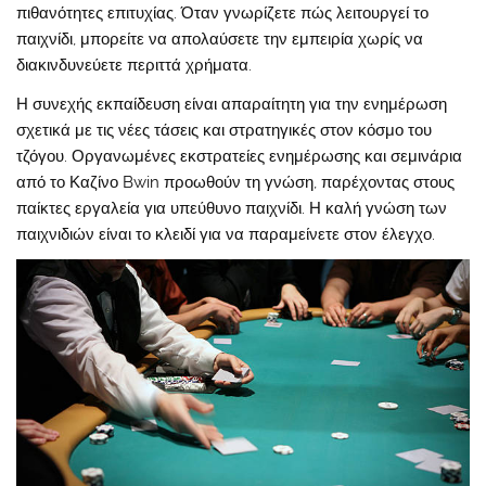
πιθανότητες επιτυχίας. Όταν γνωρίζετε πώς λειτουργεί το
παιχνίδι, μπορείτε να απολαύσετε την εμπειρία χωρίς να
διακινδυνεύετε περιττά χρήματα.
Η συνεχής εκπαίδευση είναι απαραίτητη για την ενημέρωση
σχετικά με τις νέες τάσεις και στρατηγικές στον κόσμο του
τζόγου. Οργανωμένες εκστρατείες ενημέρωσης και σεμινάρια
από το Καζίνο Bwin προωθούν τη γνώση, παρέχοντας στους
παίκτες εργαλεία για υπεύθυνο παιχνίδι. Η καλή γνώση των
παιχνιδιών είναι το κλειδί για να παραμείνετε στον έλεγχο.