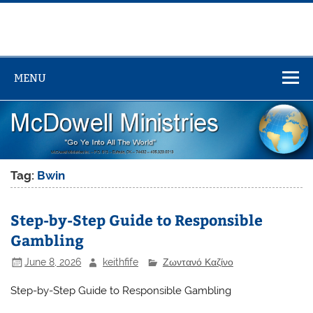
Skip
to
content
"Go ye into all the world"
MENU
Tag:
Bwin
Step-by-Step Guide to Responsible
Gambling
June 8, 2026
keithfife
Ζωντανό Καζίνο
Step-by-Step Guide to Responsible Gambling