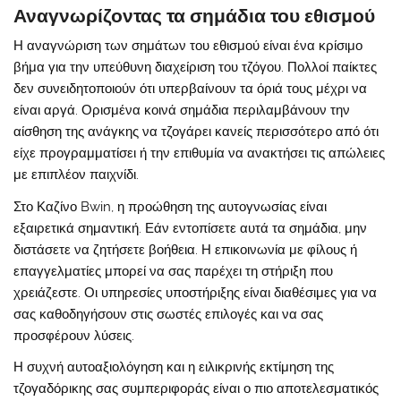
Αναγνωρίζοντας τα σημάδια του εθισμού
Η αναγνώριση των σημάτων του εθισμού είναι ένα κρίσιμο
βήμα για την υπεύθυνη διαχείριση του τζόγου. Πολλοί παίκτες
δεν συνειδητοποιούν ότι υπερβαίνουν τα όριά τους μέχρι να
είναι αργά. Ορισμένα κοινά σημάδια περιλαμβάνουν την
αίσθηση της ανάγκης να τζογάρει κανείς περισσότερο από ότι
είχε προγραμματίσει ή την επιθυμία να ανακτήσει τις απώλειες
με επιπλέον παιχνίδι.
Στο Καζίνο Bwin, η προώθηση της αυτογνωσίας είναι
εξαιρετικά σημαντική. Εάν εντοπίσετε αυτά τα σημάδια, μην
διστάσετε να ζητήσετε βοήθεια. Η επικοινωνία με φίλους ή
επαγγελματίες μπορεί να σας παρέχει τη στήριξη που
χρειάζεστε. Οι υπηρεσίες υποστήριξης είναι διαθέσιμες για να
σας καθοδηγήσουν στις σωστές επιλογές και να σας
προσφέρουν λύσεις.
Η συχνή αυτοαξιολόγηση και η ειλικρινής εκτίμηση της
τζογαδόρικης σας συμπεριφοράς είναι ο πιο αποτελεσματικός