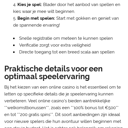
Kies je spel:
Blader door het aanbod van spellen en
kies waar je mee wilt beginnen.
Begin met spelen:
Start met gokken en geniet van
de spannende ervaring!
Snelle registratie om meteen te kunnen spelen
Verificatie zorgt voor extra veiligheid
Directe toegang tot een breed scala aan spellen
Praktische details voor een
optimaal speelervaring
Bij het kiezen van een online casino is het essentieel om te
letten op specifieke details die je speelervaring kunnen
verbeteren. Veel online casino’s bieden aantrekkelijke
**welkomstbonussen**, zoals een **100% bonus tot €500**
en tot **200 gratis spins**. Dit soort aanbiedingen zijn ideaal
voor nieuwe spelers die hun avontuur willen beginnen met