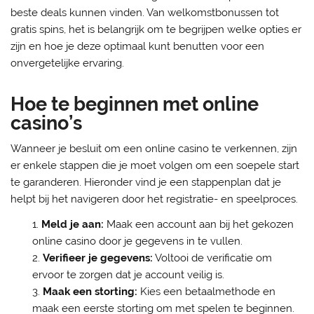
beste deals kunnen vinden. Van welkomstbonussen tot
gratis spins, het is belangrijk om te begrijpen welke opties er
zijn en hoe je deze optimaal kunt benutten voor een
onvergetelijke ervaring.
Hoe te beginnen met online
casino’s
Wanneer je besluit om een online casino te verkennen, zijn
er enkele stappen die je moet volgen om een soepele start
te garanderen. Hieronder vind je een stappenplan dat je
helpt bij het navigeren door het registratie- en speelproces.
Meld je aan:
Maak een account aan bij het gekozen
online casino door je gegevens in te vullen.
Verifieer je gegevens:
Voltooi de verificatie om
ervoor te zorgen dat je account veilig is.
Maak een storting:
Kies een betaalmethode en
maak een eerste storting om met spelen te beginnen.