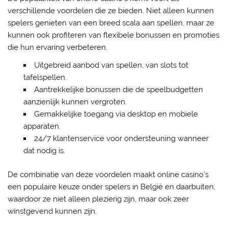
verschillende voordelen die ze bieden. Niet alleen kunnen
spelers genieten van een breed scala aan spellen, maar ze
kunnen ook profiteren van flexibele bonussen en promoties
die hun ervaring verbeteren.
Uitgebreid aanbod van spellen, van slots tot
tafelspellen.
Aantrekkelijke bonussen die de speelbudgetten
aanzienlijk kunnen vergroten.
Gemakkelijke toegang via desktop en mobiele
apparaten.
24/7 klantenservice voor ondersteuning wanneer
dat nodig is.
De combinatie van deze voordelen maakt online casino’s
een populaire keuze onder spelers in België en daarbuiten,
waardoor ze niet alleen plezierig zijn, maar ook zeer
winstgevend kunnen zijn.