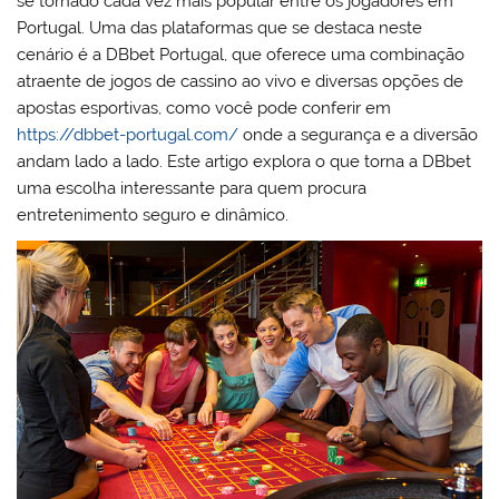
se tornado cada vez mais popular entre os jogadores em
Portugal. Uma das plataformas que se destaca neste
cenário é a DBbet Portugal, que oferece uma combinação
atraente de jogos de cassino ao vivo e diversas opções de
apostas esportivas, como você pode conferir em
https://dbbet-portugal.com/
onde a segurança e a diversão
andam lado a lado. Este artigo explora o que torna a DBbet
uma escolha interessante para quem procura
entretenimento seguro e dinâmico.