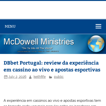
Skip
to
content
"Go ye into all the world"
MENU
DBbet Portugal: review da experiência
em cassino ao vivo e apostas esportivas
July 2, 2026
keithfife
public
A experiência em cassinos ao vivo e apostas esportivas tem