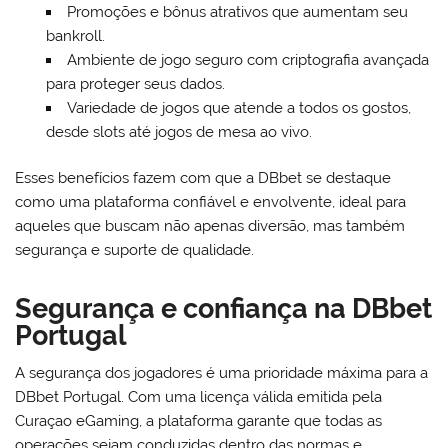
Promoções e bônus atrativos que aumentam seu
bankroll.
Ambiente de jogo seguro com criptografia avançada
para proteger seus dados.
Variedade de jogos que atende a todos os gostos,
desde slots até jogos de mesa ao vivo.
Esses benefícios fazem com que a DBbet se destaque
como uma plataforma confiável e envolvente, ideal para
aqueles que buscam não apenas diversão, mas também
segurança e suporte de qualidade.
Segurança e confiança na DBbet
Portugal
A segurança dos jogadores é uma prioridade máxima para a
DBbet Portugal. Com uma licença válida emitida pela
Curaçao eGaming, a plataforma garante que todas as
operações sejam conduzidas dentro das normas e