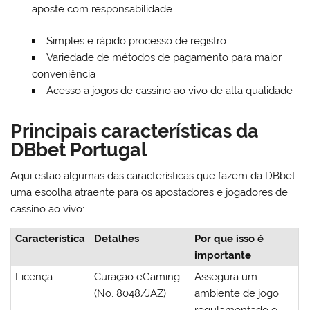
aposte com responsabilidade.
Simples e rápido processo de registro
Variedade de métodos de pagamento para maior
conveniência
Acesso a jogos de cassino ao vivo de alta qualidade
Principais características da
DBbet Portugal
Aqui estão algumas das características que fazem da DBbet
uma escolha atraente para os apostadores e jogadores de
cassino ao vivo:
Característica
Detalhes
Por que isso é
importante
Licença
Curaçao eGaming
Assegura um
(No. 8048/JAZ)
ambiente de jogo
regulamentado e