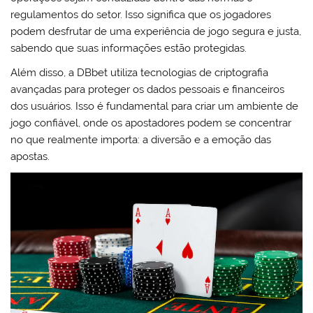
regulamentos do setor. Isso significa que os jogadores
podem desfrutar de uma experiência de jogo segura e justa,
sabendo que suas informações estão protegidas.
Além disso, a DBbet utiliza tecnologias de criptografia
avançadas para proteger os dados pessoais e financeiros
dos usuários. Isso é fundamental para criar um ambiente de
jogo confiável, onde os apostadores podem se concentrar
no que realmente importa: a diversão e a emoção das
apostas.