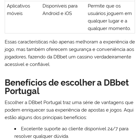
Aplicativos
Disponíveis para
Permite que os
móveis
Android e iOS
usuários joguem em
qualquer lugar e a
qualquer momento.
Essas características não apenas melhoram a experiência de
jogo, mas também oferecem segurança e conveniência aos
jogadores, fazendo da DBbet um cassino verdadeiramente
acessível e confiável.
Benefícios de escolher a DBbet
Portugal
Escolher a DBbet Portugal traz uma série de vantagens que
podem enriquecer sua experiência de apostas e jogos. Aqui
estão alguns dos principais benefícios:
Excelente suporte ao cliente disponível 24/7 para
resolver qualquer dúvida.