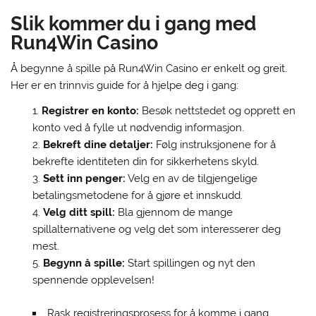
Slik kommer du i gang med
Run4Win Casino
Å begynne å spille på Run4Win Casino er enkelt og greit.
Her er en trinnvis guide for å hjelpe deg i gang:
Registrer en konto:
Besøk nettstedet og opprett en
konto ved å fylle ut nødvendig informasjon.
Bekreft dine detaljer:
Følg instruksjonene for å
bekrefte identiteten din for sikkerhetens skyld.
Sett inn penger:
Velg en av de tilgjengelige
betalingsmetodene for å gjøre et innskudd.
Velg ditt spill:
Bla gjennom de mange
spillalternativene og velg det som interesserer deg
mest.
Begynn å spille:
Start spillingen og nyt den
spennende opplevelsen!
Rask registreringsprosess for å komme i gang