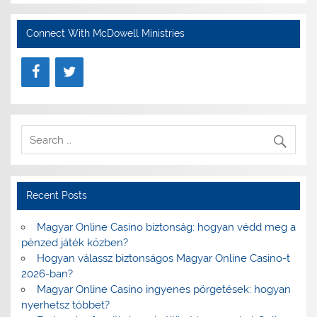
Connect With McDowell Ministries
Recent Posts
Magyar Online Casino biztonság: hogyan védd meg a
pénzed játék közben?
Hogyan válassz biztonságos Magyar Online Casino-t
2026-ban?
Magyar Online Casino ingyenes pörgetések: hogyan
nyerhetsz többet?