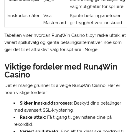
valgmuligheter for spillere.
Innskuddsmåter
Visa,
Kjente betalingsmetoder
Mastercard
gir trygghet ved innskudd.
Tabellen viser hvordan Run4Win Casino tilbyr raske uttak, et
variert spillutvalg og kjente betalingsalternativer, noe som
gjør det til et attraktivt valg for spillere i Norge.
Viktige fordeler med Run4Win
Casino
Det er mange grunner til å velge Run4Win Casino. Her er
noen viktige fordeler:
Sikker innskuddsprosess:
Beskytt dine betalinger
med avansert SSL-kryptering.
Raske uttak:
Få tilgang til gevinstene dine på
rekordtid.
Variert spillutvalg:
Finn alt fra klassiske bordspill til