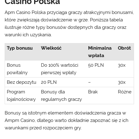
Casino Polska
Apm Casino Polska przyciąga graczy atrakcyjnymi bonusami,
które zwiększają doświadczenie w grze. Poniższa tabela
ilustruje różne typy bonusów dostępnych dla graczy oraz
warunki ich uzyskania.
Typ bonusu
Wielkość
Minimalna
Obrót
wpłata
Bonus
Do 100% wartości
50 PLN
30x
powitalny
pierwszej wpłaty
Bez depozytu
20 PLN
–
30x
Program
Bonusy dla
Brak
Różne
lojalnościowy
regularnych graczy
Bonusy są istotnym elementem doświadczenia gracza w
Ampm Casino, dlatego warto dokładnie zapoznać się z ich
warunkami przed rozpoczęciem gry.