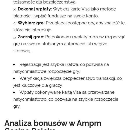
tożsamość dla bezpieczeństwa.
Dokonaj wpłaty:
Wybierz kartę Visa jako metodę
płatności i wpłać fundusze na swoje konto.
Wybierz grę:
Przeglądaj dostępne gry, aby znaleźć tę,
która cię interesuje.
Zacznij grać:
Po dokonaniu wpłaty możesz rozpocząć
grę na swoim ulubionym automacie lub w grze
stołowej.
Rejestracja jest szybka i łatwa, co pozwala na
natychmiastowe rozpoczęcie gry.
Weryfikacja zwiększa bezpieczeństwo transakcji, co
jest kluczowe dla graczy.
Wpłaty dokonywane kartą Visa są przetwarzane
natychmiastowo, co pozwala na szybkie rozpoczęcie
gry.
Analiza bonusów w Ampm