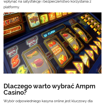
wpłynąć na satysfakcję i bezpieczeństwo korzystania z
platformy.
Dlaczego warto wybrać Ampm
Casino?
Wybór odpowiedniego kasyna online jest kluczowy dla