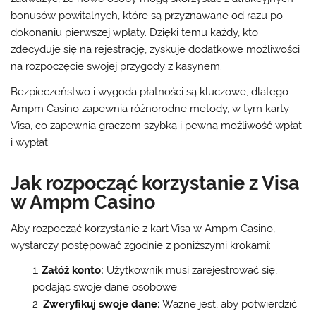
bonusów powitalnych, które są przyznawane od razu po
dokonaniu pierwszej wpłaty. Dzięki temu każdy, kto
zdecyduje się na rejestrację, zyskuje dodatkowe możliwości
na rozpoczęcie swojej przygody z kasynem.
Bezpieczeństwo i wygoda płatności są kluczowe, dlatego
Ampm Casino zapewnia różnorodne metody, w tym karty
Visa, co zapewnia graczom szybką i pewną możliwość wpłat
i wypłat.
Jak rozpocząć korzystanie z Visa
w Ampm Casino
Aby rozpocząć korzystanie z kart Visa w Ampm Casino,
wystarczy postępować zgodnie z poniższymi krokami:
Załóż konto:
Użytkownik musi zarejestrować się,
podając swoje dane osobowe.
Zweryfikuj swoje dane:
Ważne jest, aby potwierdzić