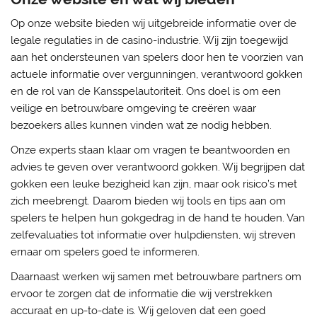
Op onze website bieden wij uitgebreide informatie over de
legale regulaties in de casino-industrie. Wij zijn toegewijd
aan het ondersteunen van spelers door hen te voorzien van
actuele informatie over vergunningen, verantwoord gokken
en de rol van de Kansspelautoriteit. Ons doel is om een
veilige en betrouwbare omgeving te creëren waar
bezoekers alles kunnen vinden wat ze nodig hebben.
Onze experts staan klaar om vragen te beantwoorden en
advies te geven over verantwoord gokken. Wij begrijpen dat
gokken een leuke bezigheid kan zijn, maar ook risico’s met
zich meebrengt. Daarom bieden wij tools en tips aan om
spelers te helpen hun gokgedrag in de hand te houden. Van
zelfevaluaties tot informatie over hulpdiensten, wij streven
ernaar om spelers goed te informeren.
Daarnaast werken wij samen met betrouwbare partners om
ervoor te zorgen dat de informatie die wij verstrekken
accuraat en up-to-date is. Wij geloven dat een goed