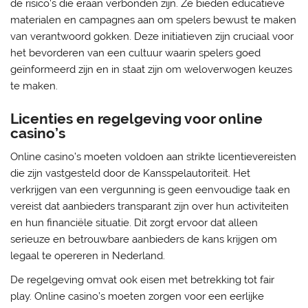
de risico’s die eraan verbonden zijn. Ze bieden educatieve
materialen en campagnes aan om spelers bewust te maken
van verantwoord gokken. Deze initiatieven zijn cruciaal voor
het bevorderen van een cultuur waarin spelers goed
geïnformeerd zijn en in staat zijn om weloverwogen keuzes
te maken.
Licenties en regelgeving voor online
casino’s
Online casino’s moeten voldoen aan strikte licentievereisten
die zijn vastgesteld door de Kansspelautoriteit. Het
verkrijgen van een vergunning is geen eenvoudige taak en
vereist dat aanbieders transparant zijn over hun activiteiten
en hun financiële situatie. Dit zorgt ervoor dat alleen
serieuze en betrouwbare aanbieders de kans krijgen om
legaal te opereren in Nederland.
De regelgeving omvat ook eisen met betrekking tot fair
play. Online casino’s moeten zorgen voor een eerlijke