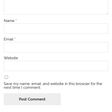
Name
*
Email
*
Website
Save my name, email, and website in this browser for the
next time I comment.