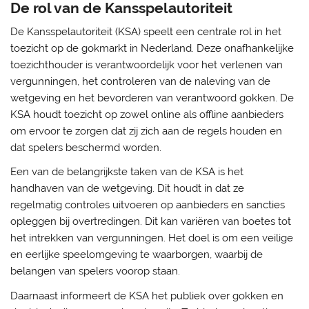
De rol van de Kansspelautoriteit
De Kansspelautoriteit (KSA) speelt een centrale rol in het
toezicht op de gokmarkt in Nederland. Deze onafhankelijke
toezichthouder is verantwoordelijk voor het verlenen van
vergunningen, het controleren van de naleving van de
wetgeving en het bevorderen van verantwoord gokken. De
KSA houdt toezicht op zowel online als offline aanbieders
om ervoor te zorgen dat zij zich aan de regels houden en
dat spelers beschermd worden.
Een van de belangrijkste taken van de KSA is het
handhaven van de wetgeving. Dit houdt in dat ze
regelmatig controles uitvoeren op aanbieders en sancties
opleggen bij overtredingen. Dit kan variëren van boetes tot
het intrekken van vergunningen. Het doel is om een veilige
en eerlijke speelomgeving te waarborgen, waarbij de
belangen van spelers voorop staan.
Daarnaast informeert de KSA het publiek over gokken en