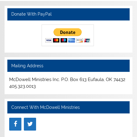
Donate With PayPal
Mailing Address
McDowell Ministries Inc. P.O. Box 613 Eufaula, OK 74432
405.323.0013
Connect With McDowell Ministries