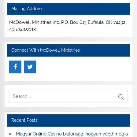
Mailing Address
McDowell Ministries Inc. P.O. Box 613 Eufaula, OK 74432
405.323.0013
Connect With McDowell Ministries
Recent Posts
Magyar Online Casino biztonság: hogyan védd meg a