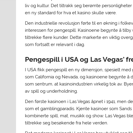
liv og kultur. Det tiltrakk seg berømte personlighete
en ny standard for hva et kasino skulle være.
Den industrielle revolusjon førte til en økning i fol
interessen for pengespill. Kasinoene begynte å tilby
tiltrekke flere kunder. Dette markerte en viktig ove
som fortsatt er relevant i dag.
Pengespill i USA og Las Vegas’ f
I USA fikk pengespill en ny dimensjon, spesielt med g
som California og Nevada, og kasinoene begynte å 
som sentrum, at kasinoindustrien virkelig tok av. Bye
av spill og underholdning.
Den første kasinoen i Las Vegas åpnet i 1941, men det
som et gamblingparadis. Kjente kasinoer som Sand
kombinerte spill, mat, musikk og show. Las Vegas ble 
tiltrekke seg besøkende fra hele verden.