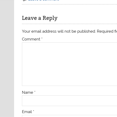
Leave a Reply
Your email address will not be published.
Required f
Comment
*
Name
*
Email
*