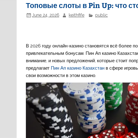
Топовые слоты в Pin Up: что ст
June 24, 2026
keithfife
public
В 2026 году онлайн-казино становятся всё более п
привлекательным бонусам. Пин Ап казино Казахста
внимание, и новых предложений, которые стоит поп
предлагает
Пин Ап казино Казахстан
в сфере игровы
свои возможности в этом казино.