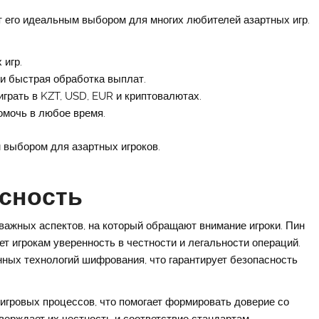
ет его идеальным выбором для многих любителей азартных игр.
 игр.
и быстрая обработка выплат.
грать в KZT, USD, EUR и криптовалютах.
омочь в любое время.
 выбором для азартных игроков.
асность
 важных аспектов, на который обращают внимание игроки. Пин
т игрокам уверенность в честности и легальности операций.
ных технологий шифрования, что гарантирует безопасность
 игровых процессов, что помогает формировать доверие со
верждает их честность и соответствие стандартам.