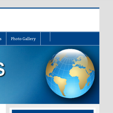
s
Photo Gallery