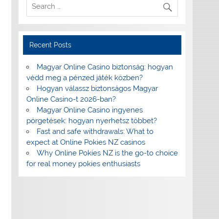
Recent Posts
Magyar Online Casino biztonság: hogyan
védd meg a pénzed játék közben?
Hogyan válassz biztonságos Magyar
Online Casino-t 2026-ban?
Magyar Online Casino ingyenes
pörgetések: hogyan nyerhetsz többet?
Fast and safe withdrawals: What to
expect at Online Pokies NZ casinos
Why Online Pokies NZ is the go-to choice
for real money pokies enthusiasts