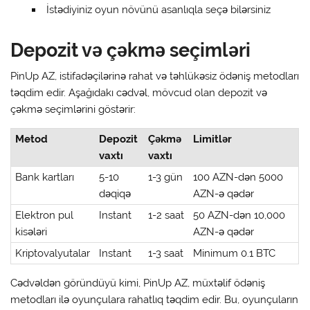
İstədiyiniz oyun növünü asanlıqla seçə bilərsiniz
Depozit və çəkmə seçimləri
PinUp AZ, istifadəçilərinə rahat və təhlükəsiz ödəniş metodları
təqdim edir. Aşağıdakı cədvəl, mövcud olan depozit və
çəkmə seçimlərini göstərir:
Metod
Depozit
Çəkmə
Limitlər
vaxtı
vaxtı
Bank kartları
5-10
1-3 gün
100 AZN-dən 5000
dəqiqə
AZN-ə qədər
Elektron pul
Instant
1-2 saat
50 AZN-dən 10,000
kisələri
AZN-ə qədər
Kriptovalyutalar
Instant
1-3 saat
Minimum 0.1 BTC
Cədvəldən göründüyü kimi, PinUp AZ, müxtəlif ödəniş
metodları ilə oyunçulara rahatlıq təqdim edir. Bu, oyunçuların