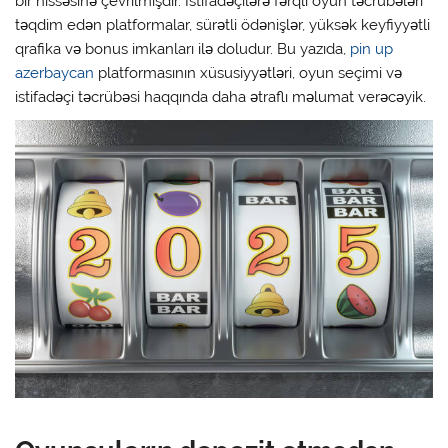
bir hissəsinə çevrilmişdir. İstifadəçilərə fərqli oyun təcrübələri
təqdim edən platformalar, sürətli ödənişlər, yüksək keyfiyyətli
qrafika və bonus imkanları ilə doludur. Bu yazıda,
pin up
azerbaycan
platformasının xüsusiyyətləri, oyun seçimi və
istifadəçi təcrübəsi haqqında daha ətraflı məlumat verəcəyik.