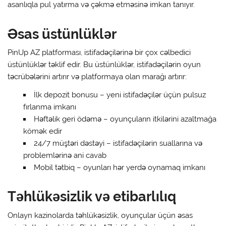
asanlıqla pul yatırma və çəkmə etməsinə imkan tanıyır.
Əsas üstünlüklər
PinUp AZ platforması, istifadəçilərinə bir çox cəlbedici
üstünlüklər təklif edir. Bu üstünlüklər, istifadəçilərin oyun
təcrübələrini artırır və platformaya olan marağı artırır:
İlk depozit bonusu – yeni istifadəçilər üçün pulsuz
fırlanma imkanı
Həftəlik geri ödəmə – oyunçuların itkilərini azaltmağa
kömək edir
24/7 müştəri dəstəyi – istifadəçilərin suallarına və
problemlərinə ani cavab
Mobil tətbiq – oyunları hər yerdə oynamaq imkanı
Təhlükəsizlik və etibarlılıq
Onlayn kazinolarda təhlükəsizlik, oyunçular üçün əsas