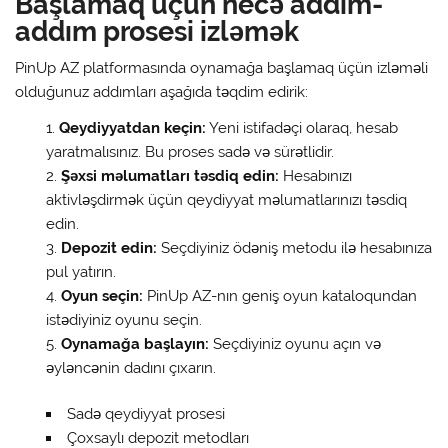
Başlamaq üçün necə addım-
addım prosesi izləmək
PinUp AZ platformasında oynamağa başlamaq üçün izləməli
olduğunuz addımları aşağıda təqdim edirik:
Qeydiyyatdan keçin:
Yeni istifadəçi olaraq, hesab
yaratmalısınız. Bu proses sadə və sürətlidir.
Şəxsi məlumatları təsdiq edin:
Hesabınızı
aktivləşdirmək üçün qeydiyyat məlumatlarınızı təsdiq
edin.
Depozit edin:
Seçdiyiniz ödəniş metodu ilə hesabınıza
pul yatırın.
Oyun seçin:
PinUp AZ-nın geniş oyun kataloqundan
istədiyiniz oyunu seçin.
Oynamağa başlayın:
Seçdiyiniz oyunu açın və
əyləncənin dadını çıxarın.
Sadə qeydiyyat prosesi
Çoxsaylı depozit metodları