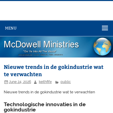
Skip
to
content
"Go ye into all the world"
MENU
Nieuwe trends in de gokindustrie wat
te verwachten
June 24, 2026
keithfife
public
Nieuwe trends in de gokindustrie wat te verwachten
Technologische innovaties in de
gokindustrie