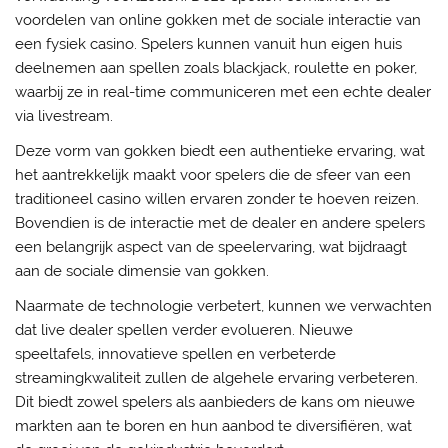
voordelen van online gokken met de sociale interactie van
een fysiek casino. Spelers kunnen vanuit hun eigen huis
deelnemen aan spellen zoals blackjack, roulette en poker,
waarbij ze in real-time communiceren met een echte dealer
via livestream.
Deze vorm van gokken biedt een authentieke ervaring, wat
het aantrekkelijk maakt voor spelers die de sfeer van een
traditioneel casino willen ervaren zonder te hoeven reizen.
Bovendien is de interactie met de dealer en andere spelers
een belangrijk aspect van de speelervaring, wat bijdraagt
aan de sociale dimensie van gokken.
Naarmate de technologie verbetert, kunnen we verwachten
dat live dealer spellen verder evolueren. Nieuwe
speeltafels, innovatieve spellen en verbeterde
streamingkwaliteit zullen de algehele ervaring verbeteren.
Dit biedt zowel spelers als aanbieders de kans om nieuwe
markten aan te boren en hun aanbod te diversifiëren, wat