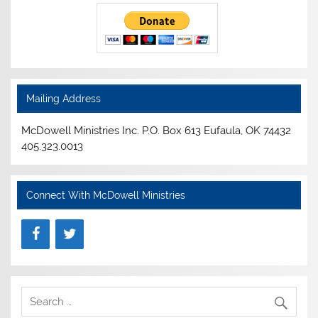
Mailing Address
McDowell Ministries Inc. P.O. Box 613 Eufaula, OK 74432
405.323.0013
Connect With McDowell Ministries