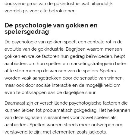
duurzame groei van de gokindustrie, wat uiteindelijk
voordelig is voor alle betrokkenen.
De psychologie van gokken en
spelersgedrag
De psychologie van gokken speelt een centrale rol in de
evolutie van de gokindustrie. Begrijpen waarom mensen
gokken en welke factoren hun gedrag beïnvloeden, helpt
aanbieders om hun spellen en marketingstrategieën beter
af te stemmen op de wensen van de spelers. Spelers
worden vaak aangetrokken door de sensatie van winnen,
maar ook door sociale interactie en de mogelijkheid om
even te ontsnappen aan de dagelijkse sleur.
Daarnaast zijn er verschillende psychologische factoren die
kunnen leiden tot problematisch gokgedrag. Het herkennen
van deze signalen is essentieel voor zowel spelers als
aanbieders. Spellen worden steeds meer ontworpen om
verslavend te zijn, met elementen zoals jackpots,