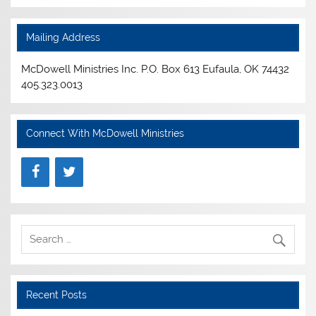
Mailing Address
McDowell Ministries Inc. P.O. Box 613 Eufaula, OK 74432
405.323.0013
Connect With McDowell Ministries
Recent Posts