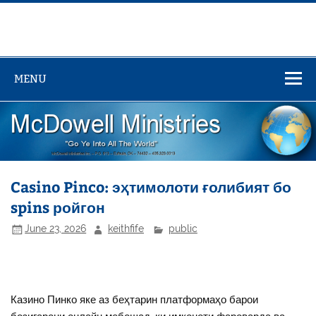
Skip
to
content
"Go ye into all the world"
MENU
Casino Pinco: эҳтимолоти ғолибият бо
spins ройгон
June 23, 2026
keithfife
public
Казино Пинко яке аз беҳтарин платформаҳо барои