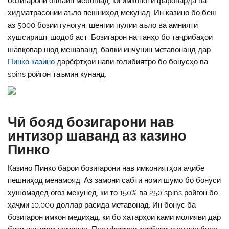
бозигарони онлайн мебошад, ки имконоти фароварда ва
хидматрасонии аъло пешниҳод мекунад. Ин казино бо беш
аз 5000 бозии гуногун, шенгии пулии аъло ва амнияти
хушсиришт шодоб аст. Бозигарон на танҳо бо таҷрибаҳои
шавқовар шод мешаванд, балки инчунин метавонанд дар
Пинко казино
дарёфтҳои нави ғолибиятро бо бонусҳо ва
spins ройгон таъмин кунанд.
Чӣ бояд бозигарони нав
интизор шаванд аз казино
Пинко
Казино Пинко барои бозигарони нав имкониятҳои аҷибе
пешниҳод менамояд. Аз замони сабти номи шумо бо бонуси
хушомадед оғоз мекунед, ки то 150% ва 250 spins ройгон бо
ҳаҷми 10,000 доллар расида метавонад. Ин бонус ба
бозигарон имкон медиҳад, ки бо хатарҳои ками молиявӣ дар