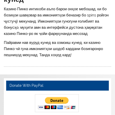
Казино Пинко интихоби аъло барои онҳое мебошад, ки бо
бозиҳои шавқовар ва имкониятҳои беназир бо spins ройгон
ҷустуҷӯ мекунанд. Имкониятҳои гуногуни ғолибият ва
бонусҳо, муҳити амн ва интерфейси дустона ҳақиқатан
казино Пинко-ро як ҷойи фарқкунанда месозад.
Пайравии нав вуруд кунед ва озмоиш кунед, ки казино
Пинко чӣ гуна имкониятҳои шодоб кардани бозигаронро
пешниҳод мекунад. Танда хоҳед кард!
Donate With PayPal