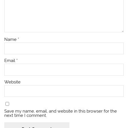
Name
*
Email
*
Website
Save my name, email, and website in this browser for the
next time I comment.