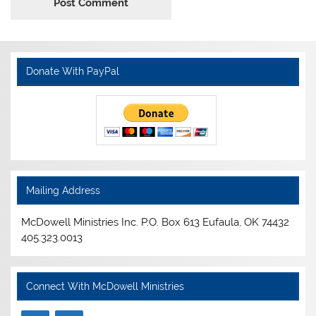
Donate With PayPal
Mailing Address
McDowell Ministries Inc. P.O. Box 613 Eufaula, OK 74432
405.323.0013
Connect With McDowell Ministries