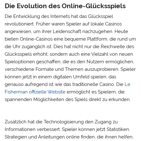
Die Evolution des Online-Glücksspiels
Die Entwicklung des Internets hat das Glücksspiel
revolutioniert. Früher waren Spieler auf lokale Casinos
angewiesen, um ihrer Leidenschaft nachzugehen. Heute
bieten Online-Casinos eine bequeme Plattform, die rund um
die Uhr zugänglich ist. Dies hat nicht nur die Reichweite des
Glücksspiels erhöht, sondern auch eine Vielzahl von neuen
Spieloptionen geschaffen, die es den Nutzern ermöglichen,
verschiedene Formate und Themen auszuprobieren. Spieler
können jetzt in einem digitalen Umfeld spielen, das
genauso aufregend ist wie das traditionelle Casino. Die
Le
Fisherman offizielle Website
ermöglicht es Spielern, die
spannenden Möglichkeiten des Spiels direkt zu erkunden.
Zusätzlich hat die Technologisierung den Zugang zu
Informationen verbessert. Spieler können jetzt Statistiken,
Strategien und Anleitungen online finden, die ihnen helfen,