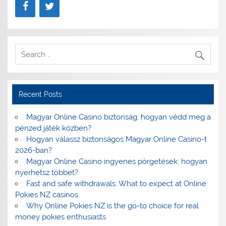
Recent Posts
Magyar Online Casino biztonság: hogyan védd meg a
pénzed játék közben?
Hogyan válassz biztonságos Magyar Online Casino-t
2026-ban?
Magyar Online Casino ingyenes pörgetések: hogyan
nyerhetsz többet?
Fast and safe withdrawals: What to expect at Online
Pokies NZ casinos
Why Online Pokies NZ is the go-to choice for real
money pokies enthusiasts