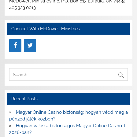
McDowell Ministries Inc. P.O. Box 613 Eufaula, OK 74432
405.323.0013
Connect With McDowell Ministries
Recent Posts
Magyar Online Casino biztonság: hogyan védd meg a
pénzed játék közben?
Hogyan válassz biztonságos Magyar Online Casino-t
2026-ban?