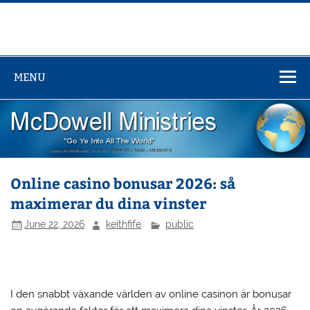
Skip
to
content
"Go ye into all the world"
MENU
Online casino bonusar 2026: så
maximerar du dina vinster
June 22, 2026
keithfife
public
I den snabbt växande världen av online casinon är bonusar