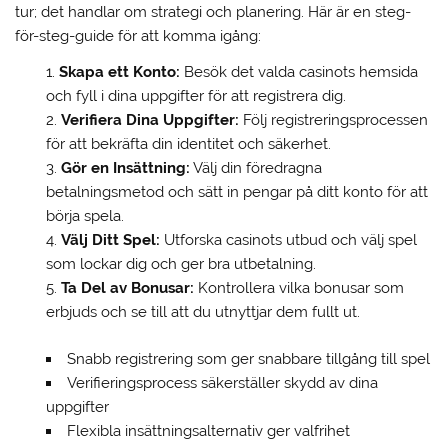
tur; det handlar om strategi och planering. Här är en steg-
för-steg-guide för att komma igång:
Skapa ett Konto:
Besök det valda casinots hemsida
och fyll i dina uppgifter för att registrera dig.
Verifiera Dina Uppgifter:
Följ registreringsprocessen
för att bekräfta din identitet och säkerhet.
Gör en Insättning:
Välj din föredragna
betalningsmetod och sätt in pengar på ditt konto för att
börja spela.
Välj Ditt Spel:
Utforska casinots utbud och välj spel
som lockar dig och ger bra utbetalning.
Ta Del av Bonusar:
Kontrollera vilka bonusar som
erbjuds och se till att du utnyttjar dem fullt ut.
Snabb registrering som ger snabbare tillgång till spel
Verifieringsprocess säkerställer skydd av dina
uppgifter
Flexibla insättningsalternativ ger valfrihet