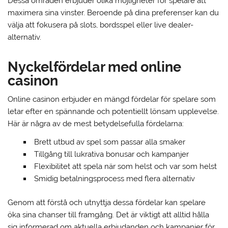
Dessa områden erbjuder olika möjligheter för spelare att
maximera sina vinster. Beroende på dina preferenser kan du
välja att fokusera på slots, bordsspel eller live dealer-
alternativ.
Nyckelfördelar med online
casinon
Online casinon erbjuder en mängd fördelar för spelare som
letar efter en spännande och potentiellt lönsam upplevelse.
Här är några av de mest betydelsefulla fördelarna:
Brett utbud av spel som passar alla smaker
Tillgång till lukrativa bonusar och kampanjer
Flexibilitet att spela när som helst och var som helst
Smidig betalningsprocess med flera alternativ
Genom att förstå och utnyttja dessa fördelar kan spelare
öka sina chanser till framgång. Det är viktigt att alltid hålla
sig informerad om aktuella erbjudanden och kampanjer för