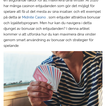
en avgörande faktor för att maximera dina vinster. År 2026
har många casinon erbjudanden som gör det möjligt för
spelare att få ut det mesta av sina insatser, och ett exempel
på detta är
Midnite Casino
, som erbjuder attraktiva bonusar
och lojalitetsprogram. Men hur kan du navigera i detta
djungel av bonusar och erbjudanden? I denna artikel
kommer vi att utforska hur du kan maximera dina vinster
genom smart användning av bonusar och strategier för
spelande.