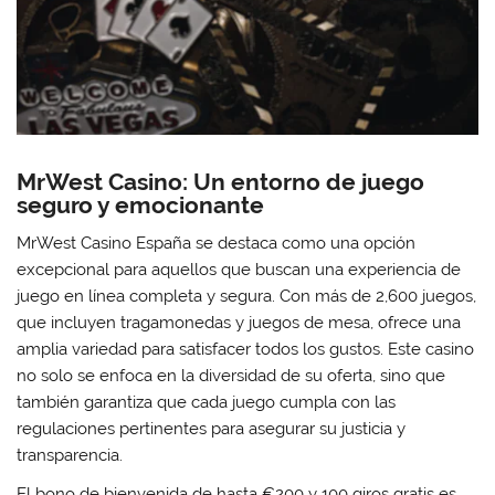
MrWest Casino: Un entorno de juego
seguro y emocionante
MrWest Casino España se destaca como una opción
excepcional para aquellos que buscan una experiencia de
juego en línea completa y segura. Con más de 2,600 juegos,
que incluyen tragamonedas y juegos de mesa, ofrece una
amplia variedad para satisfacer todos los gustos. Este casino
no solo se enfoca en la diversidad de su oferta, sino que
también garantiza que cada juego cumpla con las
regulaciones pertinentes para asegurar su justicia y
transparencia.
El bono de bienvenida de hasta €200 y 100 giros gratis es