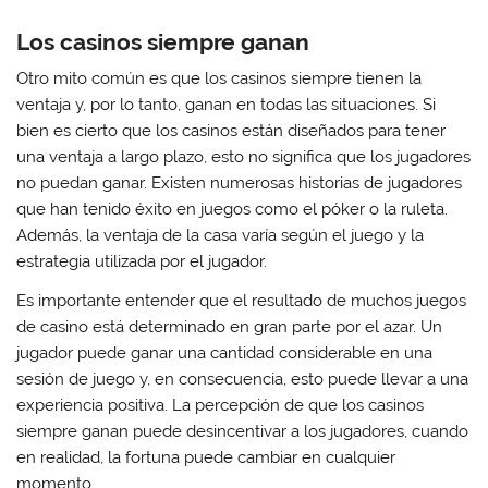
Los casinos siempre ganan
Otro mito común es que los casinos siempre tienen la
ventaja y, por lo tanto, ganan en todas las situaciones. Si
bien es cierto que los casinos están diseñados para tener
una ventaja a largo plazo, esto no significa que los jugadores
no puedan ganar. Existen numerosas historias de jugadores
que han tenido éxito en juegos como el póker o la ruleta.
Además, la ventaja de la casa varía según el juego y la
estrategia utilizada por el jugador.
Es importante entender que el resultado de muchos juegos
de casino está determinado en gran parte por el azar. Un
jugador puede ganar una cantidad considerable en una
sesión de juego y, en consecuencia, esto puede llevar a una
experiencia positiva. La percepción de que los casinos
siempre ganan puede desincentivar a los jugadores, cuando
en realidad, la fortuna puede cambiar en cualquier
momento.