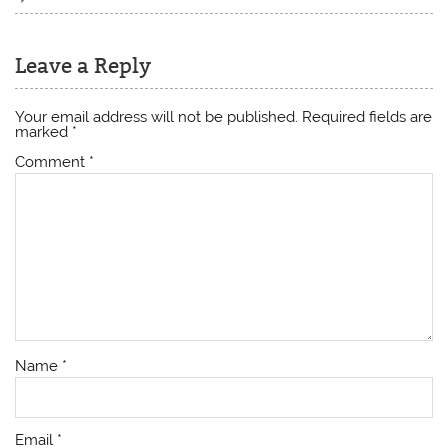
Leave a Reply
Your email address will not be published.
Required fields are
marked
*
Comment
*
Name
*
Email
*