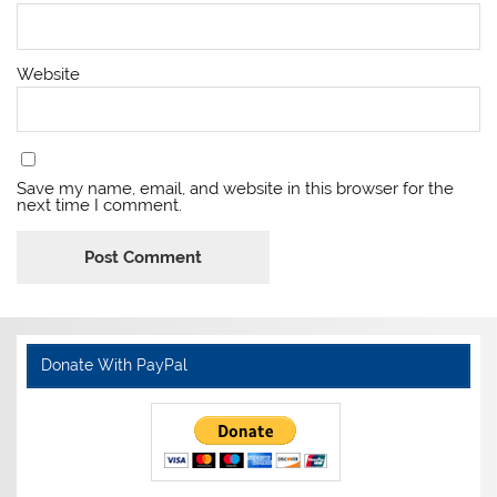
Website
Save my name, email, and website in this browser for the
next time I comment.
Donate With PayPal