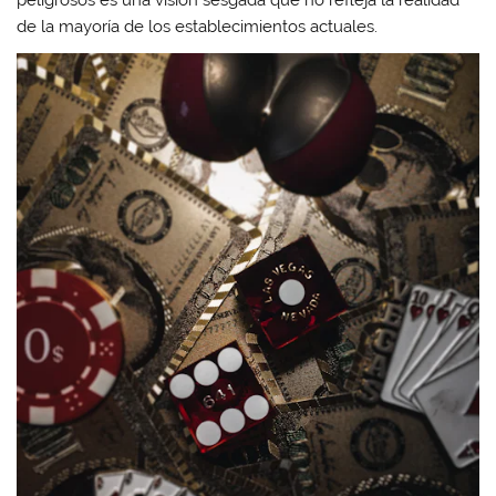
peligrosos es una visión sesgada que no refleja la realidad
de la mayoría de los establecimientos actuales.