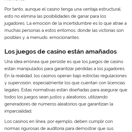
Por tanto, aunque el casino tenga una ventaja estructural,
esto no elimina las posibilidades de ganar para los
jugadores. La emoción de la incertidumbre es lo que atrae a
muchas personas a estos entornos, donde las victorias son
posibles y, a menudo, emocionantes.
Los juegos de casino están amañados
Una idea errónea que persiste es que los juegos de casino
están manipulados para garantizar pérdidas a los jugadores.
En la realidad, los casinos operan bajo estrictas regulaciones
y supervisión, especialmente los que cuentan con licencias
legales. Estas normativas están diseñadas para asegurar que
todos los juegos sean justos y aleatorios, utilizando
generadores de números aleatorios que garantizan la
imparcialidad.
Los casinos en línea, por ejemplo, deben cumplir con
normas rigurosas de auditoría para demostrar que sus