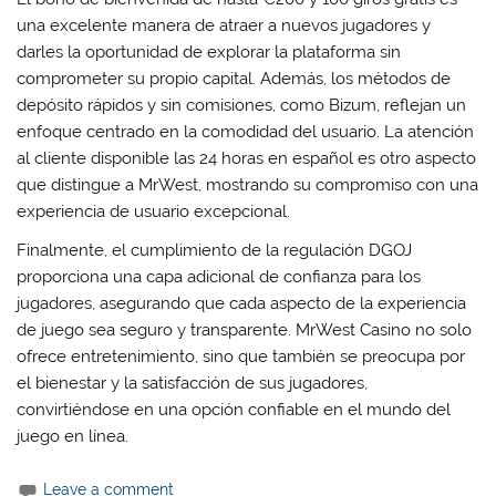
una excelente manera de atraer a nuevos jugadores y
darles la oportunidad de explorar la plataforma sin
comprometer su propio capital. Además, los métodos de
depósito rápidos y sin comisiones, como Bizum, reflejan un
enfoque centrado en la comodidad del usuario. La atención
al cliente disponible las 24 horas en español es otro aspecto
que distingue a MrWest, mostrando su compromiso con una
experiencia de usuario excepcional.
Finalmente, el cumplimiento de la regulación DGOJ
proporciona una capa adicional de confianza para los
jugadores, asegurando que cada aspecto de la experiencia
de juego sea seguro y transparente. MrWest Casino no solo
ofrece entretenimiento, sino que también se preocupa por
el bienestar y la satisfacción de sus jugadores,
convirtiéndose en una opción confiable en el mundo del
juego en línea.
Leave a comment