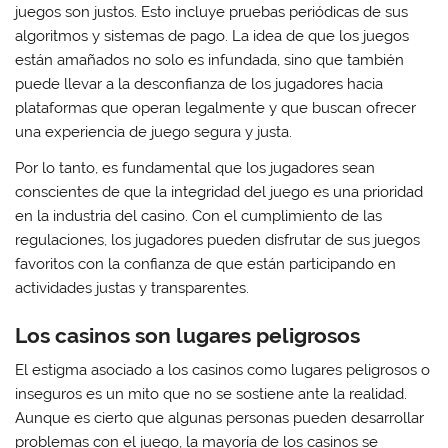
juegos son justos. Esto incluye pruebas periódicas de sus
algoritmos y sistemas de pago. La idea de que los juegos
están amañados no solo es infundada, sino que también
puede llevar a la desconfianza de los jugadores hacia
plataformas que operan legalmente y que buscan ofrecer
una experiencia de juego segura y justa.
Por lo tanto, es fundamental que los jugadores sean
conscientes de que la integridad del juego es una prioridad
en la industria del casino. Con el cumplimiento de las
regulaciones, los jugadores pueden disfrutar de sus juegos
favoritos con la confianza de que están participando en
actividades justas y transparentes.
Los casinos son lugares peligrosos
El estigma asociado a los casinos como lugares peligrosos o
inseguros es un mito que no se sostiene ante la realidad.
Aunque es cierto que algunas personas pueden desarrollar
problemas con el juego, la mayoría de los casinos se