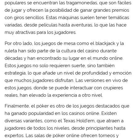
populares se encuentran las tragamonedas, que son fáciles
de jugar y ofrecen la posibilidad de ganar grandes premios
con giros sencillos. Estas máquinas suelen tener temáticas
variadas, desde películas hasta aventuras, lo que las hace
muy atractivas para los jugadores.
Por otro lado, los juegos de mesa como el blackjack y la
ruleta han sido parte de la cultura del casino durante
décadas y han encontrado su lugar en el mundo online.
Estos juegos no solo requieren suerte, sino también
estrategia, lo que añade un nivel de profundidad y emoción
que muchos jugadores disfrutan. Las versiones en vivo de
estos juegos, donde se puede interactuar con crupieres
reales, han elevado la experiencia a otro nivel.
Finalmente, el póker es otro de los juegos destacados que
ha ganado popularidad en los casinos online. Existen
diversas variantes, como el Texas Hold’em, que atraen a
jugadores de todos los niveles, desde principiantes hasta
expertos. Las salas de póker online ofrecen torneos y