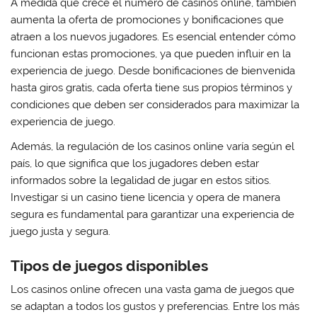
A medida que crece el número de casinos online, también
aumenta la oferta de promociones y bonificaciones que
atraen a los nuevos jugadores. Es esencial entender cómo
funcionan estas promociones, ya que pueden influir en la
experiencia de juego. Desde bonificaciones de bienvenida
hasta giros gratis, cada oferta tiene sus propios términos y
condiciones que deben ser considerados para maximizar la
experiencia de juego.
Además, la regulación de los casinos online varía según el
país, lo que significa que los jugadores deben estar
informados sobre la legalidad de jugar en estos sitios.
Investigar si un casino tiene licencia y opera de manera
segura es fundamental para garantizar una experiencia de
juego justa y segura.
Tipos de juegos disponibles
Los casinos online ofrecen una vasta gama de juegos que
se adaptan a todos los gustos y preferencias. Entre los más