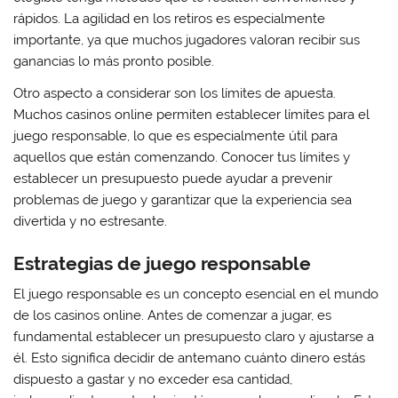
rápidos. La agilidad en los retiros es especialmente
importante, ya que muchos jugadores valoran recibir sus
ganancias lo más pronto posible.
Otro aspecto a considerar son los límites de apuesta.
Muchos casinos online permiten establecer límites para el
juego responsable, lo que es especialmente útil para
aquellos que están comenzando. Conocer tus límites y
establecer un presupuesto puede ayudar a prevenir
problemas de juego y garantizar que la experiencia sea
divertida y no estresante.
Estrategias de juego responsable
El juego responsable es un concepto esencial en el mundo
de los casinos online. Antes de comenzar a jugar, es
fundamental establecer un presupuesto claro y ajustarse a
él. Esto significa decidir de antemano cuánto dinero estás
dispuesto a gastar y no exceder esa cantidad,