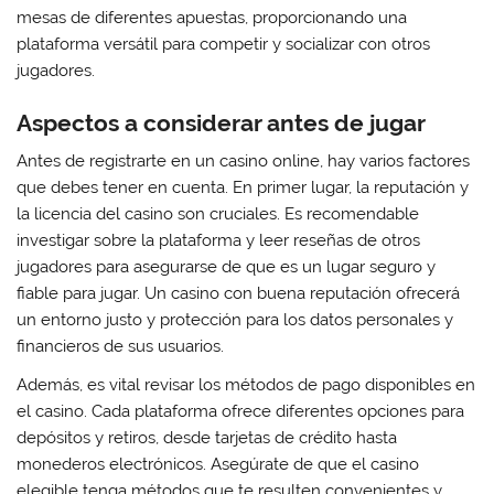
mesas de diferentes apuestas, proporcionando una
plataforma versátil para competir y socializar con otros
jugadores.
Aspectos a considerar antes de jugar
Antes de registrarte en un casino online, hay varios factores
que debes tener en cuenta. En primer lugar, la reputación y
la licencia del casino son cruciales. Es recomendable
investigar sobre la plataforma y leer reseñas de otros
jugadores para asegurarse de que es un lugar seguro y
fiable para jugar. Un casino con buena reputación ofrecerá
un entorno justo y protección para los datos personales y
financieros de sus usuarios.
Además, es vital revisar los métodos de pago disponibles en
el casino. Cada plataforma ofrece diferentes opciones para
depósitos y retiros, desde tarjetas de crédito hasta
monederos electrónicos. Asegúrate de que el casino
elegible tenga métodos que te resulten convenientes y