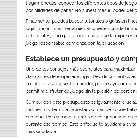
tragamonedas, conocer los diferentes tipos de juego
posibilidades de ganar. No subestimes el poder del 
Finalmente, puedes buscar tutoriales o guías en lín
jugar mejor. Estas herramientas pueden brindarte u
potenciales, sino que también hará que la experienci
juego responsable comienza con la educación.
Establece un presupuesto y cúm
Uno de los consejos más esenciales para maximizar 
claro antes de empezar a jugar. Decidir con anticipac
cuánto estás dispuesto a perder, puede ayudarte a m
permitirá disfrutar del juego sin la presión de perde
Cumplir con este presupuesto es igualmente crucial
momento y terminan apostando más de lo que habían 
cantidad. Por ejemplo, puedes decidir jugar solo dur
durante ese tiempo. Este enfoque te ayudará a evita
más saludable.