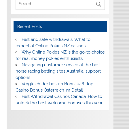
Recent Posts
Fast and safe withdrawals: What to
expect at Online Pokies NZ casinos
Why Online Pokies NZ is the go-to choice
for real money pokies enthusiasts
Navigating customer service at the best
horse racing betting sites Australia: support
options
Vergleich der besten Boni 2026: Top
Casino Bonus Österreich im Detail
Fast Withdrawal Casinos Canada: How to
unlock the best welcome bonuses this year