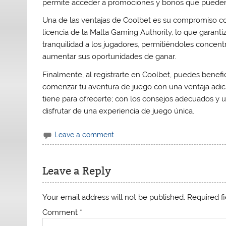
permite acceder a promociones y bonos que pueden 
Una de las ventajas de Coolbet es su compromiso con
licencia de la Malta Gaming Authority, lo que garant
tranquilidad a los jugadores, permitiéndoles concent
aumentar sus oportunidades de ganar.
Finalmente, al registrarte en Coolbet, puedes benefic
comenzar tu aventura de juego con una ventaja adic
tiene para ofrecerte; con los consejos adecuados y 
disfrutar de una experiencia de juego única.
Leave a comment
Leave a Reply
Your email address will not be published.
Required f
Comment
*