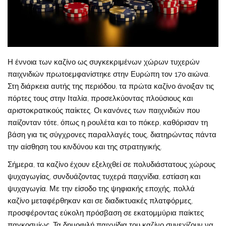
Η έννοια των καζίνο ως συγκεκριμένων χώρων τυχερών
παιχνιδιών πρωτοεμφανίστηκε στην Ευρώπη τον 17ο αιώνα.
Στη διάρκεια αυτής της περιόδου, τα πρώτα καζίνο άνοιξαν τις
πόρτες τους στην Ιταλία, προσελκύοντας πλούσιους και
αριστοκρατικούς παίκτες. Οι κανόνες των παιχνιδιών που
παίζονταν τότε, όπως η ρουλέτα και το πόκερ, καθόρισαν τη
βάση για τις σύγχρονες παραλλαγές τους, διατηρώντας πάντα
την αίσθηση του κινδύνου και της στρατηγικής.
Σήμερα, τα καζίνο έχουν εξελιχθεί σε πολυδιάστατους χώρους
ψυχαγωγίας, συνδυάζοντας τυχερά παιχνίδια, εστίαση και
ψυχαγωγία. Με την είσοδο της ψηφιακής εποχής, πολλά
καζίνο μεταφέρθηκαν και σε διαδικτυακές πλατφόρμες,
προσφέροντας εύκολη πρόσβαση σε εκατομμύρια παίκτες
παγκοσμίως. Τα δημοφιλή παιχνίδια του καζίνο συνεχίζουν να