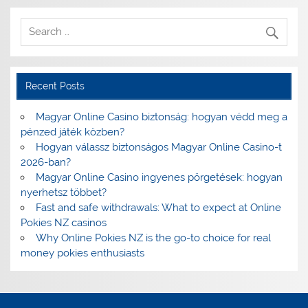
Recent Posts
Magyar Online Casino biztonság: hogyan védd meg a
pénzed játék közben?
Hogyan válassz biztonságos Magyar Online Casino-t
2026-ban?
Magyar Online Casino ingyenes pörgetések: hogyan
nyerhetsz többet?
Fast and safe withdrawals: What to expect at Online
Pokies NZ casinos
Why Online Pokies NZ is the go-to choice for real
money pokies enthusiasts