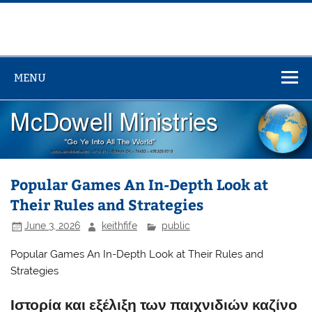
Skip
to
content
"Go ye into all the world"
MENU
Popular Games An In-Depth Look at
Their Rules and Strategies
June 3, 2026
keithfife
public
Popular Games An In-Depth Look at Their Rules and
Strategies
Ιστορία και εξέλιξη των παιχνιδιών καζίνο