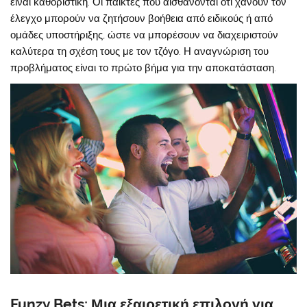
είναι καθοριστική. Οι παίκτες που αισθάνονται ότι χάνουν τον
έλεγχο μπορούν να ζητήσουν βοήθεια από ειδικούς ή από
ομάδες υποστήριξης, ώστε να μπορέσουν να διαχειριστούν
καλύτερα τη σχέση τους με τον τζόγο. Η αναγνώριση του
προβλήματος είναι το πρώτο βήμα για την αποκατάσταση.
Funzy Bets: Μια εξαιρετική επιλογή για