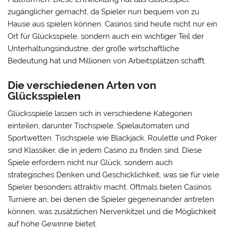
zugänglicher gemacht, da Spieler nun bequem von zu
Hause aus spielen können. Casinos sind heute nicht nur ein
Ort für Glücksspiele, sondern auch ein wichtiger Teil der
Unterhaltungsindustrie, der große wirtschaftliche
Bedeutung hat und Millionen von Arbeitsplätzen schafft.
Die verschiedenen Arten von
Glücksspielen
Glücksspiele lassen sich in verschiedene Kategorien
einteilen, darunter Tischspiele, Spielautomaten und
Sportwetten. Tischspiele wie Blackjack, Roulette und Poker
sind Klassiker, die in jedem Casino zu finden sind. Diese
Spiele erfordern nicht nur Glück, sondern auch
strategisches Denken und Geschicklichkeit, was sie für viele
Spieler besonders attraktiv macht. Oftmals bieten Casinos
Turniere an, bei denen die Spieler gegeneinander antreten
können, was zusätzlichen Nervenkitzel und die Möglichkeit
auf hohe Gewinne bietet.