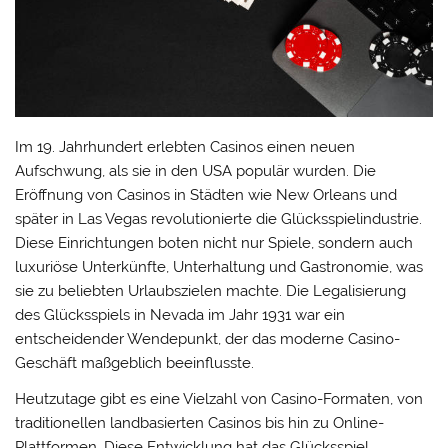
Im 19. Jahrhundert erlebten Casinos einen neuen
Aufschwung, als sie in den USA populär wurden. Die
Eröffnung von Casinos in Städten wie New Orleans und
später in Las Vegas revolutionierte die Glücksspielindustrie.
Diese Einrichtungen boten nicht nur Spiele, sondern auch
luxuriöse Unterkünfte, Unterhaltung und Gastronomie, was
sie zu beliebten Urlaubszielen machte. Die Legalisierung
des Glücksspiels in Nevada im Jahr 1931 war ein
entscheidender Wendepunkt, der das moderne Casino-
Geschäft maßgeblich beeinflusste.
Heutzutage gibt es eine Vielzahl von Casino-Formaten, von
traditionellen landbasierten Casinos bis hin zu Online-
Plattformen. Diese Entwicklung hat das Glücksspiel