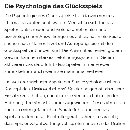
Die Psychologie des Glücksspiels
Die Psychologie des Glücksspiels ist ein faszinierendes
Thema, das untersucht, warum Menschen sich für das
Spielen entscheiden und welche emotionalen und
psychologischen Auswirkungen es auf sie hat. Viele Spieler
suchen nach Nervenkitzel und Aufregung, die mit dem
Glücksspiel verbunden sind. Die Aussicht auf einen großen
Gewinn kann ein starkes Belohnungssystem im Gehirn
aktivieren, das dazu führt, dass Spieler immer wieder
zurückkehren, auch wenn sie manchmal verlieren.
Ein weiterer wichtiger Aspekt der Spielpsychologie ist das
Konzept des „Risikoverhaltens“. Spieler neigen oft dazu, ihre
Einsätze zu erhöhen, nachdem sie verloren haben, in der
Hoffnung, ihre Verluste zurückzugewinnen. Dieses Verhalten
kann zu einer gefährlichen Spirale führen, in der das
Spielverhalten außer Kontrolle gerät. Daher ist es wichtig,
dass Spieler verantwortungsvoll spielen und sich der Risiken