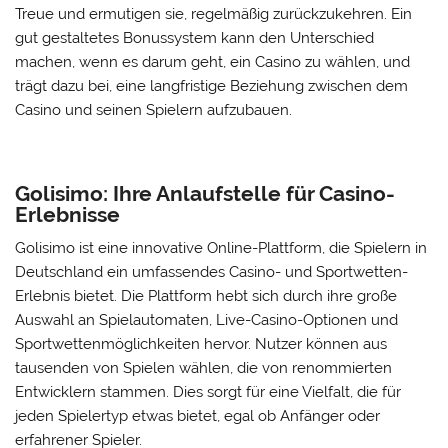
Treue und ermutigen sie, regelmäßig zurückzukehren. Ein
gut gestaltetes Bonussystem kann den Unterschied
machen, wenn es darum geht, ein Casino zu wählen, und
trägt dazu bei, eine langfristige Beziehung zwischen dem
Casino und seinen Spielern aufzubauen.
Golisimo: Ihre Anlaufstelle für Casino-
Erlebnisse
Golisimo ist eine innovative Online-Plattform, die Spielern in
Deutschland ein umfassendes Casino- und Sportwetten-
Erlebnis bietet. Die Plattform hebt sich durch ihre große
Auswahl an Spielautomaten, Live-Casino-Optionen und
Sportwettenmöglichkeiten hervor. Nutzer können aus
tausenden von Spielen wählen, die von renommierten
Entwicklern stammen. Dies sorgt für eine Vielfalt, die für
jeden Spielertyp etwas bietet, egal ob Anfänger oder
erfahrener Spieler.