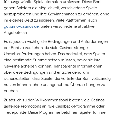
für ausgewählte Spielautomaten umfassen. Diese Boni
geben Spielern die Möglichkeit, verschiedene Spiele
auszuprobieren und ihre Gewinnchancen zu erhöhen, ohne
ihr eigenes Geld zu riskieren. Viele Plattformen, auch
golisimo-casinos.de
, bieten verschiedene attraktive
Angebote an.
Es ist jedoch wichtig, die Bedingungen und Anforderungen
der Boni zu verstehen, da viele Casinos strenge
Umsatzanforderungen haben. Das bedeutet, dass Spieler
eine bestimmte Summe setzen müssen, bevor sie ihre
Gewinne abheben können. Transparente Informationen
über diese Bedingungen sind entscheidend, um
sicherzustellen, dass Spieler die Vorteile der Boni vollständig
nutzen können, ohne unangenehme Überraschungen zu
erleben.
Zusätzlich zu den Willkommensboni bieten viele Casinos
laufende Promotions an, wie Cashback-Programme oder
Treuepunkte. Diese Programme belohnen Spieler für ihre