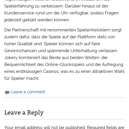
Spielerfahrung zu verbessern. Darüber hinaus ist der
Kundenservice rund um die Uhr verfügbar, sodass Fragen
jederzeit geklärt werden können.
Die Partnerschaft mit renommierten Spielentwicklern sorgt
zudem dafür, dass die Spiele auf der Plattform stets von
hoher Qualität sind. Spieler können sich auf faire
Gewinnchancen und spannende Unterhaltung verlassen.
Jokery kombiniert das Beste aus beiden Welten: die
Bequemlichkeit des Online-Glücksspiels und die Aufregung
eines erstklassigen Casinos, was es zu einer attraktiven Wahl
für Spieler macht.
Leave a comment
Leave a Reply
Your email address will not be published.
Required fields are