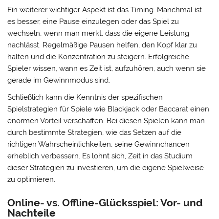
Ein weiterer wichtiger Aspekt ist das Timing. Manchmal ist
es besser, eine Pause einzulegen oder das Spiel zu
wechseln, wenn man merkt, dass die eigene Leistung
nachlässt. Regelmäßige Pausen helfen, den Kopf klar zu
halten und die Konzentration zu steigern. Erfolgreiche
Spieler wissen, wann es Zeit ist, aufzuhören, auch wenn sie
gerade im Gewinnmodus sind.
Schließlich kann die Kenntnis der spezifischen
Spielstrategien für Spiele wie Blackjack oder Baccarat einen
enormen Vorteil verschaffen. Bei diesen Spielen kann man
durch bestimmte Strategien, wie das Setzen auf die
richtigen Wahrscheinlichkeiten, seine Gewinnchancen
erheblich verbessern. Es lohnt sich, Zeit in das Studium
dieser Strategien zu investieren, um die eigene Spielweise
zu optimieren.
Online- vs. Offline-Glücksspiel: Vor- und
Nachteile