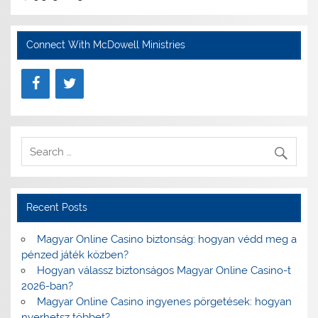
Connect With McDowell Ministries
Recent Posts
Magyar Online Casino biztonság: hogyan védd meg a
pénzed játék közben?
Hogyan válassz biztonságos Magyar Online Casino-t
2026-ban?
Magyar Online Casino ingyenes pörgetések: hogyan
nyerhetsz többet?