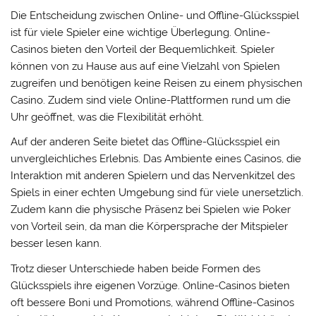
Die Entscheidung zwischen Online- und Offline-Glücksspiel
ist für viele Spieler eine wichtige Überlegung. Online-
Casinos bieten den Vorteil der Bequemlichkeit. Spieler
können von zu Hause aus auf eine Vielzahl von Spielen
zugreifen und benötigen keine Reisen zu einem physischen
Casino. Zudem sind viele Online-Plattformen rund um die
Uhr geöffnet, was die Flexibilität erhöht.
Auf der anderen Seite bietet das Offline-Glücksspiel ein
unvergleichliches Erlebnis. Das Ambiente eines Casinos, die
Interaktion mit anderen Spielern und das Nervenkitzel des
Spiels in einer echten Umgebung sind für viele unersetzlich.
Zudem kann die physische Präsenz bei Spielen wie Poker
von Vorteil sein, da man die Körpersprache der Mitspieler
besser lesen kann.
Trotz dieser Unterschiede haben beide Formen des
Glücksspiels ihre eigenen Vorzüge. Online-Casinos bieten
oft bessere Boni und Promotions, während Offline-Casinos