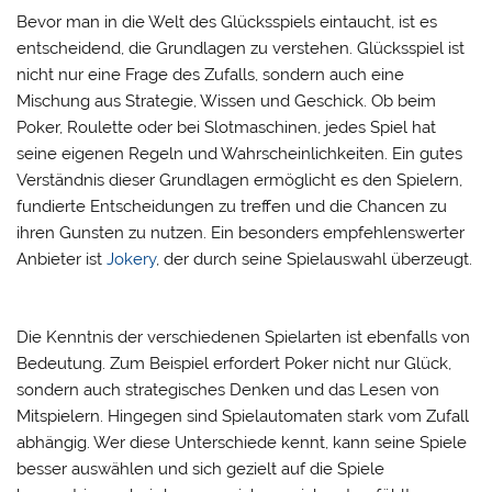
Bevor man in die Welt des Glücksspiels eintaucht, ist es
entscheidend, die Grundlagen zu verstehen. Glücksspiel ist
nicht nur eine Frage des Zufalls, sondern auch eine
Mischung aus Strategie, Wissen und Geschick. Ob beim
Poker, Roulette oder bei Slotmaschinen, jedes Spiel hat
seine eigenen Regeln und Wahrscheinlichkeiten. Ein gutes
Verständnis dieser Grundlagen ermöglicht es den Spielern,
fundierte Entscheidungen zu treffen und die Chancen zu
ihren Gunsten zu nutzen. Ein besonders empfehlenswerter
Anbieter ist
Jokery
, der durch seine Spielauswahl überzeugt.
Die Kenntnis der verschiedenen Spielarten ist ebenfalls von
Bedeutung. Zum Beispiel erfordert Poker nicht nur Glück,
sondern auch strategisches Denken und das Lesen von
Mitspielern. Hingegen sind Spielautomaten stark vom Zufall
abhängig. Wer diese Unterschiede kennt, kann seine Spiele
besser auswählen und sich gezielt auf die Spiele