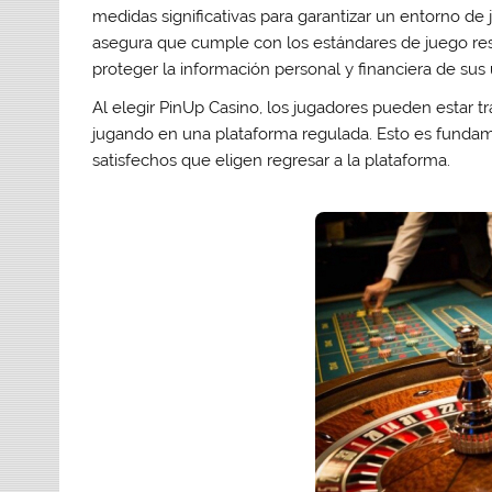
medidas significativas para garantizar un entorno de
asegura que cumple con los estándares de juego res
proteger la información personal y financiera de sus 
Al elegir PinUp Casino, los jugadores pueden estar 
jugando en una plataforma regulada. Esto es funda
satisfechos que eligen regresar a la plataforma.