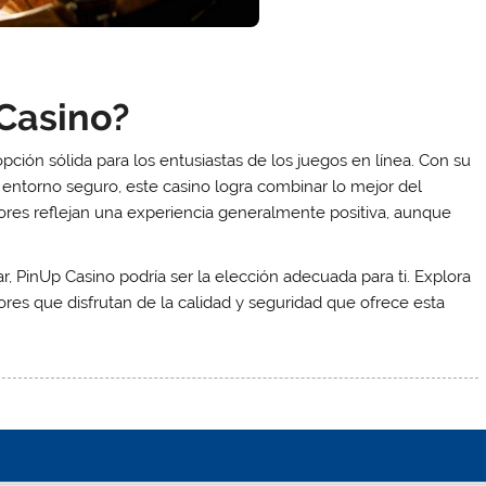
 Casino?
ción sólida para los entusiastas de los juegos en línea. Con su
entorno seguro, este casino logra combinar lo mejor del
dores reflejan una experiencia generalmente positiva, aunque
r, PinUp Casino podría ser la elección adecuada para ti. Explora
res que disfrutan de la calidad y seguridad que ofrece esta