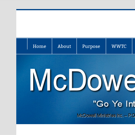
Skip
to
content
"Go ye into all the world"
Home
About
Purpose
WWTC