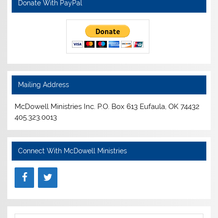
Donate With PayPal
Mailing Address
McDowell Ministries Inc. P.O. Box 613 Eufaula, OK 74432
405.323.0013
Connect With McDowell Ministries