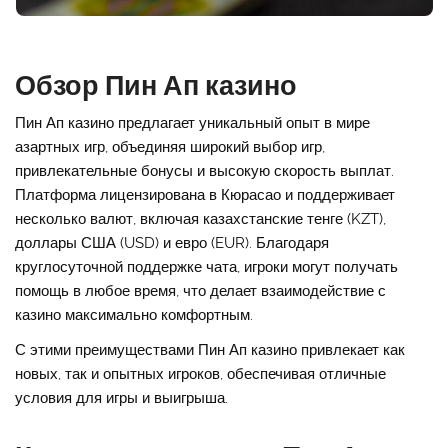
Обзор Пин Ап казино
Пин Ап казино предлагает уникальный опыт в мире
азартных игр, объединяя широкий выбор игр,
привлекательные бонусы и высокую скорость выплат.
Платформа лицензирована в Кюрасао и поддерживает
несколько валют, включая казахстанские тенге (KZT),
доллары США (USD) и евро (EUR). Благодаря
круглосуточной поддержке чата, игроки могут получать
помощь в любое время, что делает взаимодействие с
казино максимально комфортным.
С этими преимуществами Пин Ап казино привлекает как
новых, так и опытных игроков, обеспечивая отличные
условия для игры и выигрыша.