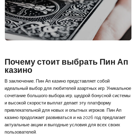
Почему стоит выбрать Пин Ап
казино
В заключение, Пин Ап казино представляет собой
идеальный выбор для любителей азартных игр. Уникальное
сочетание большого выбора игр, щедрой бонусной системы
и высокой скорости выплат делает эту платформу
привлекательной для новых и опытных игроков. Пин Ап
казино продолжает развиваться и на 2026 год предлагает
актуальные акции и выгодные условия для всех своих
пользователей.