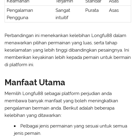
Keamanan
Terjamin
Standar
Asas
Pengalaman
Sangat
Purata
Asas
Pengguna
intuitif
Perbandingan ini menekankan kelebihan Longfu88 dalam
menawarkan pilihan permainan yang luas, serta tahap
keselamatan yang lebih tinggi dibandingkan pesaingnya. Ini
memberikan keyakinan lebih kepada pemain untuk bermain
di platform ini.
Manfaat Utama
Memilih Longfu88 sebagai platform perjudian anda
membawa banyak manfaat yang boleh meningkatkan
pengalaman bermain anda. Berikut adalah beberapa
kelebihan yang ditawarkan:
Pelbagai jenis permainan yang sesuai untuk semua
jenis pemain.