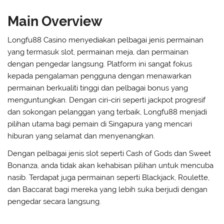
Main Overview
Longfu88 Casino menyediakan pelbagai jenis permainan
yang termasuk slot, permainan meja, dan permainan
dengan pengedar langsung. Platform ini sangat fokus
kepada pengalaman pengguna dengan menawarkan
permainan berkualiti tinggi dan pelbagai bonus yang
menguntungkan. Dengan ciri-ciri seperti jackpot progresif
dan sokongan pelanggan yang terbaik, Longfu88 menjadi
pilihan utama bagi pemain di Singapura yang mencari
hiburan yang selamat dan menyenangkan.
Dengan pelbagai jenis slot seperti Cash of Gods dan Sweet
Bonanza, anda tidak akan kehabisan pilihan untuk mencuba
nasib. Terdapat juga permainan seperti Blackjack, Roulette,
dan Baccarat bagi mereka yang lebih suka berjudi dengan
pengedar secara langsung.