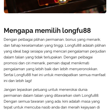
Mengapa memilih longfu88
Dengan pelbagai pilihan permainan, bonus yang menarik,
dan tahap keselamatan yang tinggi, Longfu88 adalah pilihan
yang ideal bagi sesiapa yang mencari pengalaman perjudian
dalam talian yang tidak terlupakan. Dengan pelbagai
promosi dan ciri menarik, pemain dapat menikmati
pengalaman yang lebih baik dan lebih menyeronokkan.
Sertai Longfu88 hari ini untuk mendapatkan semua manfaat
ini dan lebih lagi!
Jangan lepaskan peluang untuk menerokai dunia
permainan dalam talian yang ditawarkan oleh Longfu88.
Dengan semua tawaran yang ada, kini adalah masa yang
tepat untuk mencuba nasib anda dan meraih kejayaan di