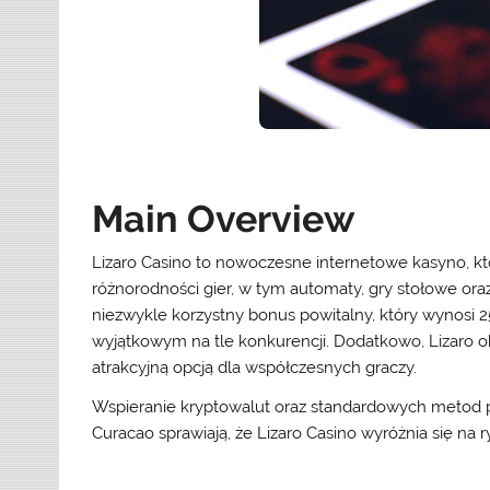
Main Overview
Lizaro Casino to nowoczesne internetowe kasyno, kt
różnorodności gier, w tym automaty, gry stołowe o
niezwykle korzystny bonus powitalny, który wynosi 
wyjątkowym na tle konkurencji. Dodatkowo, Lizaro ob
atrakcyjną opcją dla współczesnych graczy.
Wspieranie kryptowalut oraz standardowych metod pł
Curacao sprawiają, że Lizaro Casino wyróżnia się na