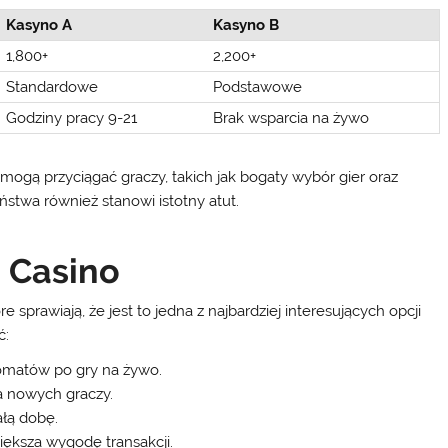
Kasyno A
Kasyno B
1,800+
2,200+
Standardowe
Podstawowe
Godziny pracy 9-21
Brak wsparcia na żywo
e mogą przyciągać graczy, takich jak bogaty wybór gier oraz
stwa również stanowi istotny atut.
o Casino
e sprawiają, że jest to jedna z najbardziej interesujących opcji
ć:
omatów po gry na żywo.
a nowych graczy.
ałą dobę.
iększa wygodę transakcji.