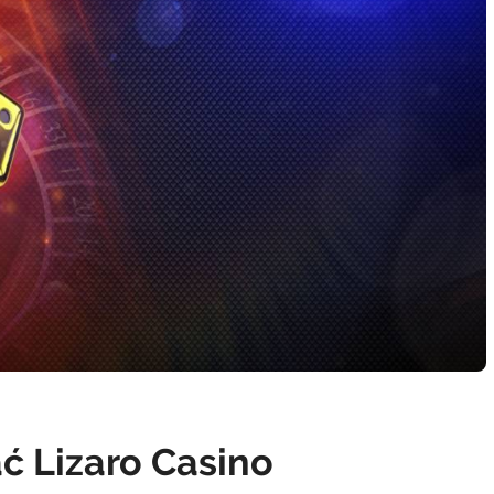
ć Lizaro Casino