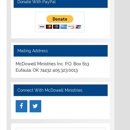
Donate With PayPal
Mailing Address
McDowell Ministries Inc. P.O. Box 613
Eufaula, OK 74432 405.323.0013
Connect With McDowell Ministries