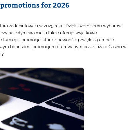
d promotions for 2026
która zadebiutowała w 2025 roku. Dzięki szerokiemu wyborowi
czy na całym świecie, a także oferuje wyjątkowe
 turnieje i promocje, które z pewnością zwiększą emocje
lepszym bonusom i promocjom oferowanym przez Lizaro Casino w
my.