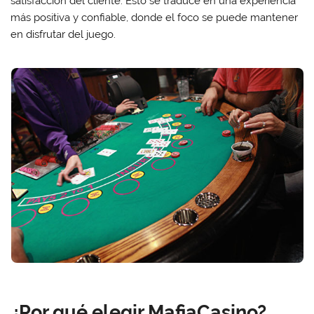
satisfacción del cliente. Esto se traduce en una experiencia
más positiva y confiable, donde el foco se puede mantener
en disfrutar del juego.
¿Por qué elegir MafiaCasino?