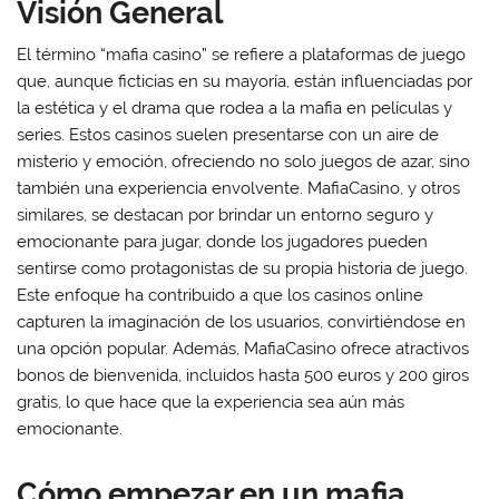
Visión General
El término “mafia casino” se refiere a plataformas de juego
que, aunque ficticias en su mayoría, están influenciadas por
la estética y el drama que rodea a la mafia en películas y
series. Estos casinos suelen presentarse con un aire de
misterio y emoción, ofreciendo no solo juegos de azar, sino
también una experiencia envolvente. MafiaCasino, y otros
similares, se destacan por brindar un entorno seguro y
emocionante para jugar, donde los jugadores pueden
sentirse como protagonistas de su propia historia de juego.
Este enfoque ha contribuido a que los casinos online
capturen la imaginación de los usuarios, convirtiéndose en
una opción popular. Además, MafiaCasino ofrece atractivos
bonos de bienvenida, incluidos hasta 500 euros y 200 giros
gratis, lo que hace que la experiencia sea aún más
emocionante.
Cómo empezar en un mafia