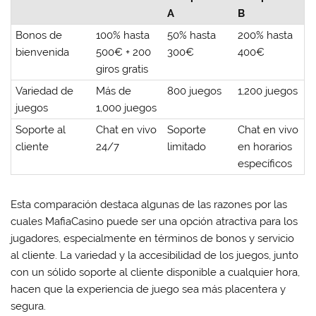
A
B
Bonos de
100% hasta
50% hasta
200% hasta
bienvenida
500€ + 200
300€
400€
giros gratis
Variedad de
Más de
800 juegos
1,200 juegos
juegos
1,000 juegos
Soporte al
Chat en vivo
Soporte
Chat en vivo
cliente
24/7
limitado
en horarios
específicos
Esta comparación destaca algunas de las razones por las
cuales MafiaCasino puede ser una opción atractiva para los
jugadores, especialmente en términos de bonos y servicio
al cliente. La variedad y la accesibilidad de los juegos, junto
con un sólido soporte al cliente disponible a cualquier hora,
hacen que la experiencia de juego sea más placentera y
segura.