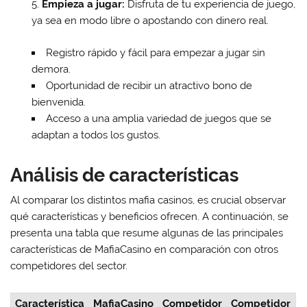
Empieza a jugar:
Disfruta de tu experiencia de juego,
ya sea en modo libre o apostando con dinero real.
Registro rápido y fácil para empezar a jugar sin
demora.
Oportunidad de recibir un atractivo bono de
bienvenida.
Acceso a una amplia variedad de juegos que se
adaptan a todos los gustos.
Análisis de características
Al comparar los distintos mafia casinos, es crucial observar
qué características y beneficios ofrecen. A continuación, se
presenta una tabla que resume algunas de las principales
características de MafiaCasino en comparación con otros
competidores del sector.
Característica
MafiaCasino
Competidor
Competidor