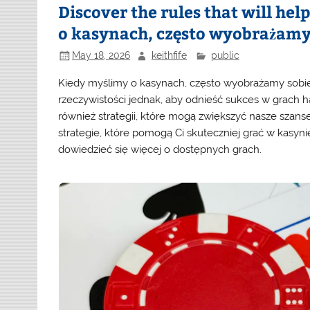
Discover the rules that will he
o kasynach, często wyobrażamy 
May 18, 2026
keithfife
public
Kiedy myślimy o kasynach, często wyobrażamy sobie 
rzeczywistości jednak, aby odnieść sukces w grach ha
również strategii, które mogą zwiększyć nasze szans
strategie, które pomogą Ci skuteczniej grać w kasyn
dowiedzieć się więcej o dostępnych grach.