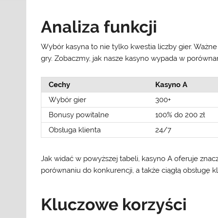
Analiza funkcji
Wybór kasyna to nie tylko kwestia liczby gier. Ważne
gry. Zobaczmy, jak nasze kasyno wypada w porównan
Cechy
Kasyno A
Wybór gier
300+
Bonusy powitalne
100% do 200 zł
Obsługa klienta
24/7
Jak widać w powyższej tabeli, kasyno A oferuje zna
porównaniu do konkurencji, a także ciągłą obsługę kli
Kluczowe korzyści