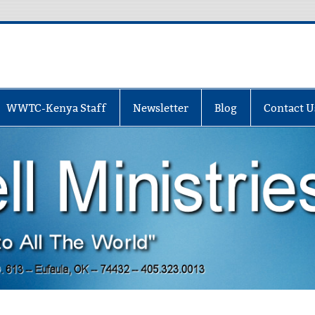
WWTC-Kenya Staff
Newsletter
Blog
Contact U