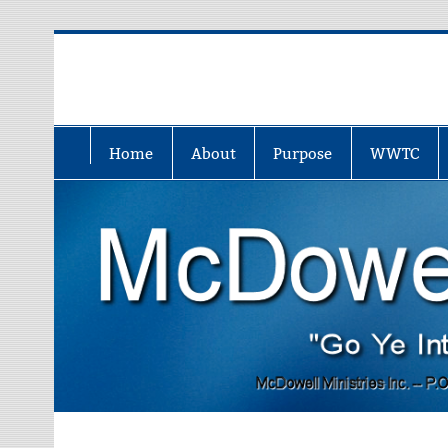
Skip
to
content
"Go ye into all the world"
Home
About
Purpose
WWTC