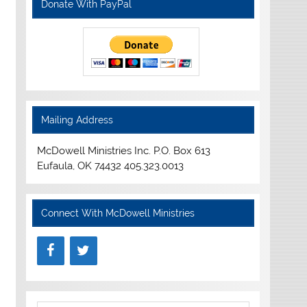
Donate With PayPal
Mailing Address
McDowell Ministries Inc. P.O. Box 613
Eufaula, OK 74432 405.323.0013
Connect With McDowell Ministries