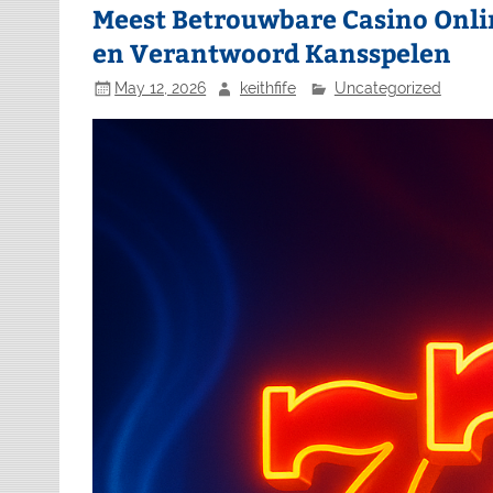
Meest Betrouwbare Casino Onlin
en Verantwoord Kansspelen
May 12, 2026
keithfife
Uncategorized