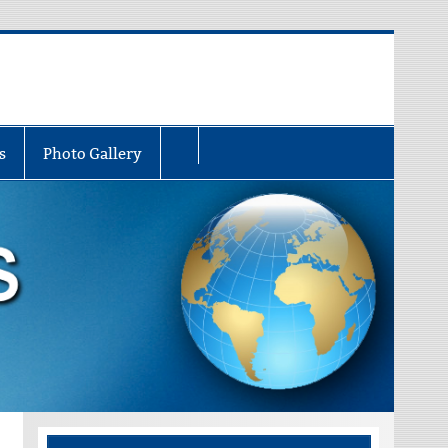
s
Photo Gallery