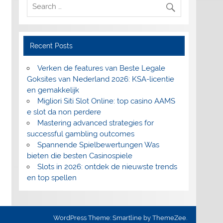
Recent Posts
Verken de features van Beste Legale
Goksites van Nederland 2026: KSA-licentie
en gemakkelijk
Migliori Siti Slot Online: top casino AAMS
e slot da non perdere
Mastering advanced strategies for
successful gambling outcomes
Spannende Spielbewertungen Was
bieten die besten Casinospiele
Slots in 2026: ontdek de nieuwste trends
en top spellen
WordPress Theme: Smartline by ThemeZee.