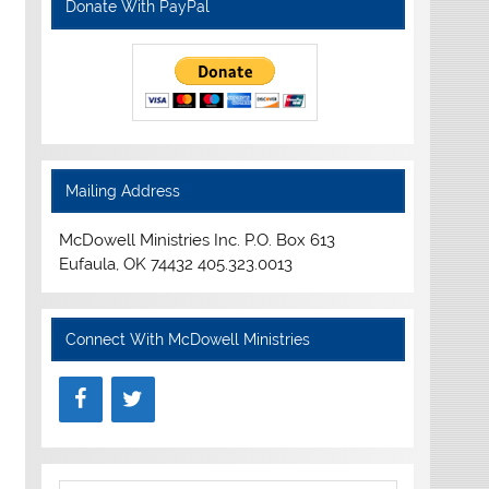
Donate With PayPal
Mailing Address
McDowell Ministries Inc. P.O. Box 613
Eufaula, OK 74432 405.323.0013
Connect With McDowell Ministries