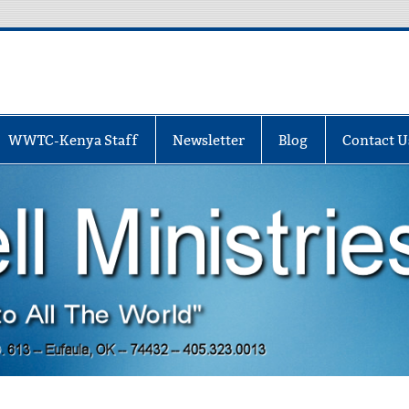
WWTC-Kenya Staff
Newsletter
Blog
Contact U