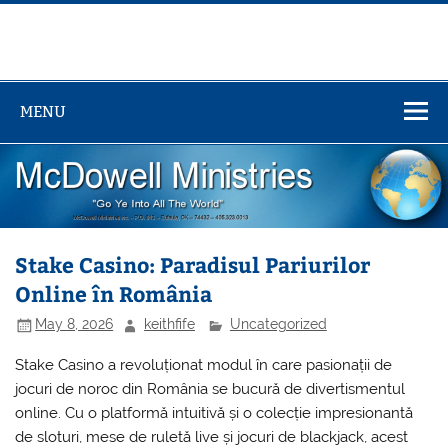
Skip
to
content
"Go ye into all the world"
MENU
Stake Casino: Paradisul Pariurilor
Online în România
May 8, 2026
keithfife
Uncategorized
Stake Casino a revoluționat modul în care pasionații de
jocuri de noroc din România se bucură de divertismentul
online. Cu o platformă intuitivă și o colecție impresionantă
de sloturi, mese de ruletă live și jocuri de blackjack, acest